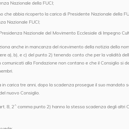
enza Nazionale della FUCI;
o che abbia ricoperto la carica di Presidente Nazionale della FUC
nza Nazionale FUCI;
Presidenza Nazionale del Movimento Ecclesiale di Impegno Cult
nziona anche in mancanza del ricevimento della notizia della no
ere a), b), e c) del punto 2) tenendo conto che per la validità del
n comunicati alla Fondazione non contano e che il Consiglio s
membri.
a in carica tre anni, dopo la scadenza prosegue il suo mandato so
del nuovo Consiglio.
^
rt. 8, 2
comma punto 2) hanno la stessa scadenza degli altri Co
ovvede: