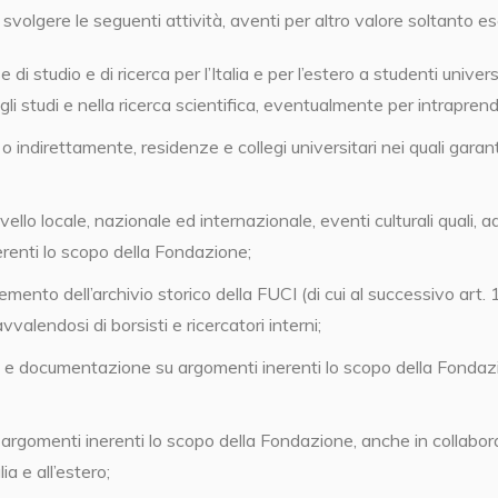
volgere le seguenti attività, aventi per altro valore soltanto es
di studio e di ricerca per l’Italia e per l’estero a studenti universi
li studi e nella ricerca scientifica, eventualmente per intraprende
e o indirettamente, residenze e collegi universitari nei quali gara
ello locale, nazionale ed internazionale, eventi culturali quali,
erenti lo scopo della Fondazione;
emento dell’archivio storico della FUCI (di cui al successivo art.
valendosi di borsisti e ricercatori interni;
tudi e documentazione su argomenti inerenti lo scopo della Fonda
 argomenti inerenti lo scopo della Fondazione, anche in collab
lia e all’estero;