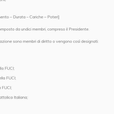
ento – Durata – Cariche – Poteri]
composto da undici membri, compreso il Presidente.
razione sono membri di diritto o vengono così designati:
lla FUCI;
lla FUCI;
a FUCI;
ttolica Italiana;